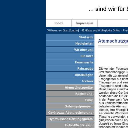
Index
Impressum
LogIn
Willkommen Gast [
] - 49 Gäste und 0 Mitglieder Online - Fre
Startseite
Atemschutzge
Neuigkeiten
Wir über uns
Einsätze
Feuerwache
Fahrzeuge
Die von der Feuerwe
umluftunabhängige Ge
Abteilungen
denen die zu atmende
Tragegestell auf dem
Technik
Tragegurten und eine
Tragegurte sind sch
Atemschutzgeräte
Belastungen standhal
werden diese Geräte 
Bekleidung
bestanden die Drucklu
in der Feuerwehr We
Funk
aus kohlenstofffaser
Gefahrgutpumpen
belasten die Atemsch
diesen, ihre Energie 
Gerätesatz Absturzsicherung
Feuerwehr Wertheim 
Flasche verwendet, d
Hydraulische Rettungsgeräte
gibt jedoch auch Lan
doppelt so lange Ein
Hebe-/Dichtkissen
Bränden mit langen 