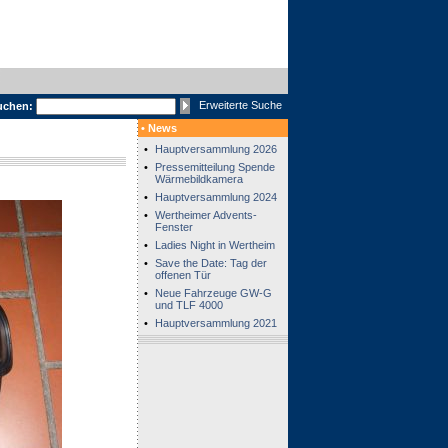
Erweiterte Suche
uchen:
• News
•
Hauptversammlung 2026
•
Pressemitteilung Spende
Wärmebildkamera
•
Hauptversammlung 2024
•
Wertheimer Advents-
Fenster
•
Ladies Night in Wertheim
•
Save the Date: Tag der
offenen Tür
•
Neue Fahrzeuge GW-G
und TLF 4000
•
Hauptversammlung 2021