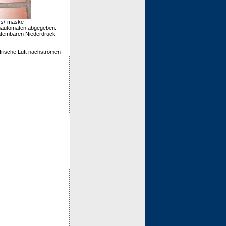
ss/-maske
genautomaten abgegeben.
atembaren Niederdruck.
frische Luft nachströmen