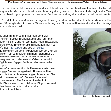
Ein Pressluftatmer, mit der Maus überfahren, um die einzelnen Teile zu identifizieren
 herrscht in der Maske immer ein kleiner Überdruck. Hierdurch fällt das Einatmen leichter,
eigentliche Vorteil der Überdrucktechnik ist jedoch, dass im Falle einer Undichtigkeit der M
in die Maske gezogen werden können. Zur Unterscheidung der beiden Techniken, ist das An
.
m Pressluftatmer ein Manometer angeschlossen, der den noch in der Flasche vorhandene Dr
d 60 bar gibt die akustische Warneinrichtung des PA´s einen Alarmton, der dem Geräteträge
sche vorhanden ist.
träger im Innenangriff hat man sehr viel
zu führen. Bei der Brandbekämpfung führt man
utel mit sich, und je nach Lage noch zusätzliche
rbei etwas Erleichterung zu schaffen, hat man
PA´s des
TLF 16/25
und des
LF 16/12
t, die direkt an dem PA befestigt werden. Mit an
n sich Totmannmelder, um mehr Sicherheit zu
n einen Alarmton von sich, wenn sie eine
ewegt werden, oder eine Notfalltaste gedrückt
glicht ein zügiges Auffinden des verunfallten
Trupps.
essluftatmern verfügt die Feuerwehr Wertheim
ngige Atemschutzgeräte in Form von Filtern.
auf die Atemschutzmaske geschraubt und filtern
einzuatmenden Luft. Da kein Sauerstoff
 mindestens 17% Sauerstoff in der Luft
e Filter einsetzten zu können. Eingesetzt wird
i Nachlöscharbeiten oder bei der
des Dekonplatzes.
Atemschutzmaske mit F