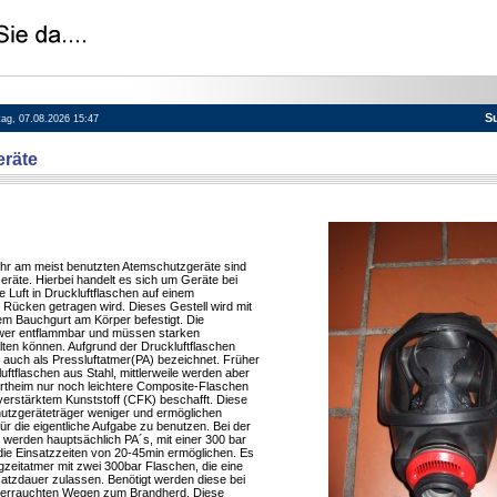
S
itag, 07.08.2026 15:47
räte
hr am meist benutzten Atemschutzgeräte sind
räte. Hierbei handelt es sich um Geräte bei
 Luft in Druckluftflaschen auf einem
 Rücken getragen wird. Dieses Gestell wird mit
m Bauchgurt am Körper befestigt. Die
wer entflammbar und müssen starken
ten können. Aufgrund der Druckluftflaschen
auch als Pressluftatmer(PA) bezeichnet. Früher
ftflaschen aus Stahl, mittlerweile werden aber
rtheim nur noch leichtere Composite-Flaschen
verstärktem Kunststoff (CFK) beschafft. Diese
utzgeräteträger weniger und ermöglichen
für die eigentliche Aufgabe zu benutzen. Bei der
werden hauptsächlich PA´s, mit einer 300 bar
ie Einsatzzeiten von 20-45min ermöglichen. Es
gzeitatmer mit zwei 300bar Flaschen, die eine
satzdauer zulassen. Benötigt werden diese bei
verrauchten Wegen zum Brandherd. Diese