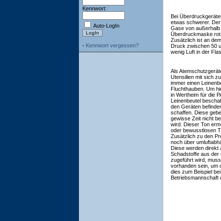
Kennwort:
Bei Überdruckgeräten
etwas schwerer. Der 
Auto-LogIn
Gase von außerhalb 
Überdruckmaske rot
Zusätzlich ist an de
-
Kennwort vergessen?
Druck zwischen 50 un
wenig Luft in der Fla
Als Atemschutzgeräte
Utensilien mit sich 
immer einen Leinenbe
Fluchthauben. Um hie
in Wertheim für die 
Leinenbeutel beschaff
den Geräten befinde
schaffen. Diese gebe
gewisse Zeit nicht b
wird. Dieser Ton ermö
oder bewusstlosen 
Zusätzlich zu den Pr
noch über umluftabhä
Diese werden direkt 
Schadstoffe aus der 
zugeführt wird, muss
vorhanden sein, um di
dies zum Beispiel be
Betriebsmannschaft 