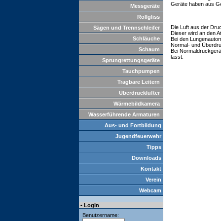
Geräte haben aus G
Messgeräte
Rollgliss
Die Luft aus der Dru
Sägen und Trennschleifer
Dieser wird an den 
Schläuche
Bei den Lungenautom
Normal- und Überdru
Schaum
Bei Normaldruckgerä
lässt.
Sprungrettungsgeräte
Tauchpumpen
Tragbare Leitern
Überdrucklüfter
Wärmebildkamera
Wasserführende Armaturen
Aus- und Fortbildung
Jugendfeuerwehr
Tipps
Downloads
Kontakt
Verein
Webcam
• LogIn
Benutzername: