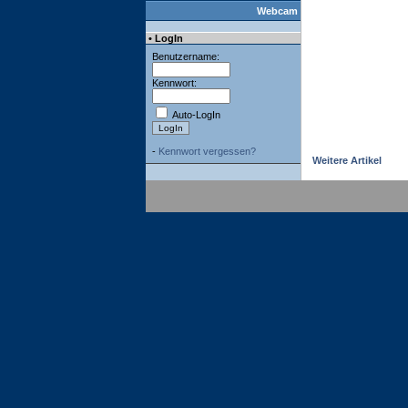
Webcam
• LogIn
Benutzername:
Kennwort:
Auto-LogIn
-
Kennwort vergessen?
Weitere Artikel