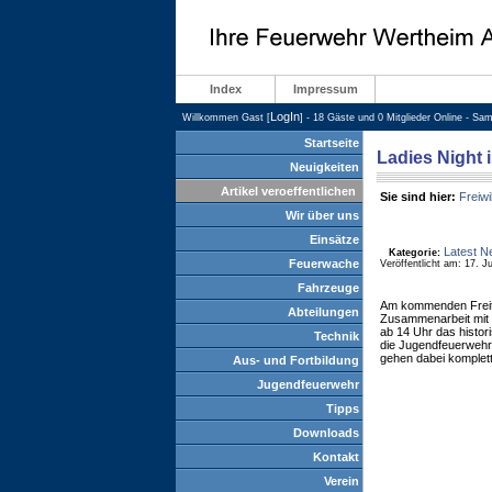
Index
Impressum
LogIn
Willkommen Gast [
] - 18 Gäste und 0 Mitglieder Online - Sa
Startseite
Ladies Night 
Neuigkeiten
Artikel veroeffentlichen
Sie sind hier:
Freiwi
Wir über uns
Einsätze
Latest N
Kategorie:
Feuerwache
Veröffentlicht am: 17. J
Fahrzeuge
Am kommenden Freita
Abteilungen
Zusammenarbeit mi
ab 14 Uhr das histor
Technik
die Jugendfeuerwehr 
gehen dabei komplet
Aus- und Fortbildung
Jugendfeuerwehr
Tipps
Downloads
Kontakt
Verein