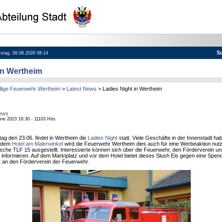
S
mstag, 08.08.2026 08:14
in Wertheim
llige Feuerwehr Wertheim
>
Latest News
> Ladies Night in Wertheim
ews
une 2023 16:30 - 11103 Hits
g den 23.06. findet in Wertheim die
Ladies Night
statt. Viele Geschäfte in der Innenstadt hab
t dem
Hotel am Malerwinkel
wird die Feuerwehr Wertheim dies auch für eine Werbeaktion nutz
ische TLF 15 ausgestellt. Interessierte können sich über die Feuerwehr, den Förderverein un
informieren. Auf dem Marktplatz und vor dem Hotel bietet dieses Slush Eis gegen eine Spen
t an den Förderverein der Feuerwehr.