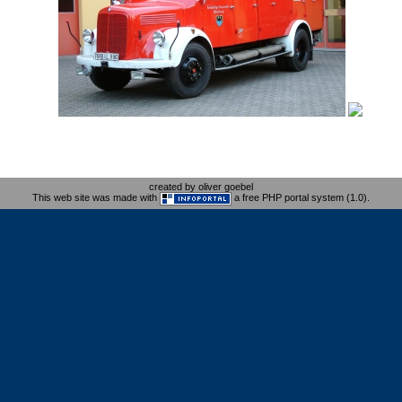
created by oliver goebel
This web site was made with
a free PHP portal system (1.0).