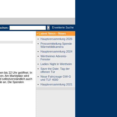
Erweiterte Suche
uchen:
• Latest News - News
•
Hauptversammlung 2026
•
Pressemitteilung Spende
Wärmebildkamera
•
Hauptversammlung 2024
•
Wertheimer Advents-
Fenster
•
Ladies Night in Wertheim
•
Save the Date: Tag der
offenen Tür
en bis 22 Uhr geöffnet. In
en. Am Marktplatz wird
•
Neue Fahrzeuge GW-G
d selbstverständlich auch
und TLF 4000
de an. Die Spenden
•
Hauptversammlung 2021