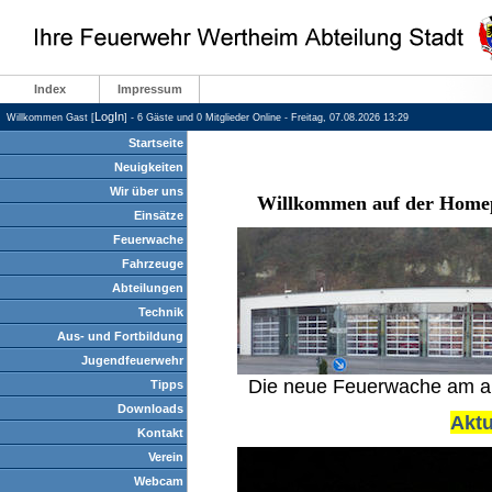
Index
Impressum
LogIn
Willkommen Gast [
] - 6 Gäste und 0 Mitglieder Online - Freitag, 07.08.2026 13:29
Startseite
Neuigkeiten
Wir über uns
Willkommen auf der Homep
Einsätze
Feuerwache
Fahrzeuge
Abteilungen
Technik
Aus- und Fortbildung
Jugendfeuerwehr
Die neue Feuerwache am alte
Tipps
Downloads
Aktu
Kontakt
Verein
Webcam