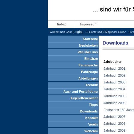
Index
Impressum
LogIn
Willkommen Gast [
] - 10 Gäste und 0 Mitglieder Online - Fre
Startseite
Downloads
Neuigkeiten
Wir über uns
Einsätze
Jahrbücher
Feuerwache
Jahrbuch 2001
Fahrzeuge
Jahrbuch 2002
Abteilungen
Jahrbuch 2003
Technik
Jahrbuch 2004
Aus- und Fortbildung
Jahrbuch 2005
Jugendfeuerwehr
Jahrbuch 2006
Tipps
Festschrift 150 Jahr
Downloads
Jahrbuch 2007
Kontakt
Jahrbuch 2008
Verein
Jahrbuch 2009
Webcam