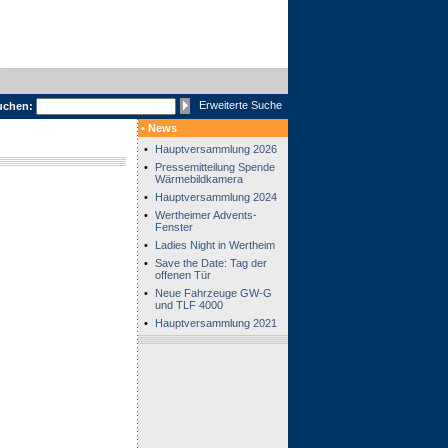
Erweiterte Suche
uchen:
• News
•
Hauptversammlung 2026
•
Pressemitteilung Spende
Wärmebildkamera
•
Hauptversammlung 2024
•
Wertheimer Advents-
Fenster
•
Ladies Night in Wertheim
•
Save the Date: Tag der
offenen Tür
•
Neue Fahrzeuge GW-G
und TLF 4000
•
Hauptversammlung 2021