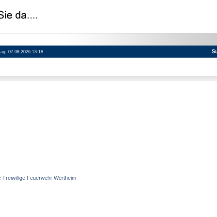
S
itag, 07.08.2026 13:18
e Freiwillige Feuerwehr Wertheim