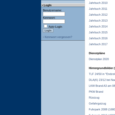
Jahrbuch 2010
• LogIn
Jahrbuch 2011
Benutzername:
Jahrbuch 2012
Kennwort:
Jahrbuch 2013
Jahrbuch 2014
Auto-LogIn
Jahrbuch 2015
-
Kennwort vergessen?
Jahrbuch 2016
Jahrbuch 2017
Dienstpläne
Dienstplan 2020
Hintergrundbilder 
TLF 24/50 in "Endzei
DLA(K) 23/12 bei Na
LKW Brand A3 am 08
PKW Brand
Rüstzug
Gefahrgutzug
Fuhrpark 2008 (168