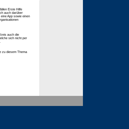
llen Erste Hilfe
och auch darüber
eine App sowie einen
organisationen
Kreis auch die
elche sich nicht per
.
ite zu diesem Thema