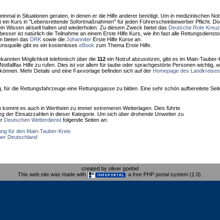
nmal in Situationen geraten, in denen er die Hilfe anderer benötigt. Um in medizinischen Notfä
st ein Kurs in "Lebensrettende Sofortmaßnahmen" für jeden Führerscheinbewerber Pflicht. D
ein Wissen aktuell halten und wiederholen. Zu diesem Zweck bietet das
Deutsche Rote Kreuz
esser ist natürlich die Teilnahme an einem Erste Hilfe Kurs, wie ihn fast alle Rettungsdienst
im bieten das
DRK
sowie die
Johanniter
Erste Hilfe Kurse an.
ionsquelle gibt es ein kostenloses
eBook
zum Thema Erste Hilfe.
ekannten Möglichkeit telefonisch über die
112
ein Notruf abzusetzen, gibt es im Main-Tauber-
Notfallfax Hilfe zu rufen. Dies ist vor allem für taube oder sprachgestörte Personen wichtig, w
können. Mehr Details und eine Faxvorlage befinden sich auf der
Homepage des Landkreises
ig, für die Rettungsfahrzeuge eine Rettungsgasse zu bilden. Eine sehr schön aufbereitete Se
en kommt es auch in Wertheim zu immer extremeren Wetterlagen. Dies führte
eg der Einsatzzahlen in dieser Kategorie. Um sich über drohende Unwetter zu
er
Deutschen Wetterdienst
folgende Seiten an:
ng für den Main-Tauber-Kreis
ber Deutschland
created by oliver goebel
This web site was made with
a free PHP portal system (1.0).