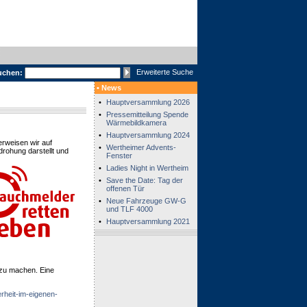
Erweiterte Suche
uchen:
• News
•
Hauptversammlung 2026
•
Pressemitteilung Spende
Wärmebildkamera
•
Hauptversammlung 2024
verweisen wir auf
•
Wertheimer Advents-
rohung darstellt und
Fenster
•
Ladies Night in Wertheim
•
Save the Date: Tag der
offenen Tür
•
Neue Fahrzeuge GW-G
und TLF 4000
•
Hauptversammlung 2021
zu machen. Eine
rheit-im-eigenen-