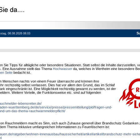
S
mstag, 08.08.2026 08:03
en Sie Tipps für alltägliche oder besondere Situationen. Statt selbst die Inhalte darzustellen, 
. Eine Ausnahme stellt das Thema
Hochwasser
da, welches in Wertheim eine besondere Bed
en Seite
bedacht ist.
n Menschen nachts von einem Feuer überrascht und können ihre
 rechtzeitig selbst verlassen. Dies hat vor allem den Grund, das im Schlaf
k eingeschränkt ist. Eine Möglichkeit rechtzeitig gewarnt zu werden, ist der
dern. Weitere Vorteile, die Funktionsweise etc. sind auf folgenden
auchmelder-lebensretter.de/
baden-wuerttemberg.de/de/service/presse/pressemitteilung/pid/fragen-und-
und-um-das-thema-rauchwarnmelderpflicht/
on Rauchmeldern macht es Sinn, sich auch Zuhause generell über Brandschutz Gedanken 
 dem Thema inklusive umfangreichen Informationen zu Feuerlöschern ist:
auen.de/ratgeber/wohnen-innenausbau/haussicherheit/artikel/artikel/brandschutz-mehr-siche
l