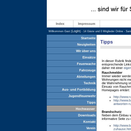
Index
Impressum
LogIn
Willkommen Gast [
] - 14 Gäste und 0 Mitglieder Online - Sa
Startseite
Tipps
Neuigkeiten
Wir über uns
Einsätze
In dieser Rubrik find
Feuerwache
entsprechende Links
daher mit einer
eigen
Fahrzeuge
Rauchmelder
Immer wieder werde
Abteilungen
Wohnungen nicht mehr
Technik
die Wahrnehmung star
Einsatz von Rauchmel
Aus- und Fortbildung
Homepages erklärt:
Jugendfeuerwehr
http://www.r
http://www.
Tipps
antworten-r
Hochwasser
Brandschutz
Downloads
Neben dem Einbau v
informative Seite zu
Kontakt
http://www.b
Verein
zuhause.htm