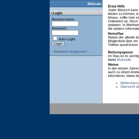
Webcam
Erste Hilfe
Jeder Mensch kann ei
• LogIn
leisten zu können, i
hinaus, sollte man s
Benutzername:
Onlinetest an. Noch b
anbieten. In Werthe
Kennwort:
Als weitere Informat
Notruffax
Neben der allseits b
Auto-LogIn
Möglichkeit über ein 
Telefon ausdrücken 
-
Kennwort vergessen?
Rettungsgasse
Im Stau ist es wicht
bietet
Motortalk
.
Wetter
In den letzten Jahr
auch zu einem Ansti
informieren, bietet d
Wetterwarnu
Übersicht ü