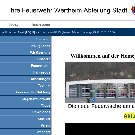
Index
Impressum
LogIn
Willkommen Gast [
] - 77 Gäste und 0 Mitglieder Online - Sonntag, 09.08.2026 14:37
Startseite
Neuigkeiten
Wir über uns
Willkommen auf der Homep
Einsätze
Feuerwache
Fahrzeuge
Abteilungen
Technik
Aus- und Fortbildung
Jugendfeuerwehr
Die neue Feuerwache am alte
Tipps
Downloads
Aktu
Kontakt
Verein
Webcam