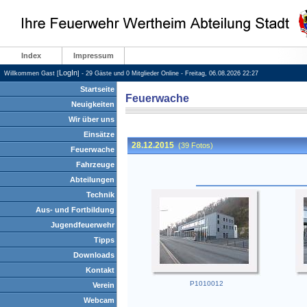
Index
Impressum
LogIn
Willkommen Gast [
] - 29 Gäste und 0 Mitglieder Online - Freitag, 06.08.2026 22:27
Startseite
Feuerwache
Neuigkeiten
Wir über uns
Einsätze
Feuerwache
Fahrzeuge
Abteilungen
Technik
Aus- und Fortbildung
Jugendfeuerwehr
Tipps
Downloads
Kontakt
Verein
Webcam