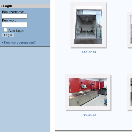
• LogIn
Benutzername:
Kennwort:
Auto-LogIn
-
Kennwort vergessen?