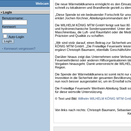
Webcam
Die neue Wärmebildkamera ermöglicht es den Einsatzk
schnell zu lokalisieren und Brandherde gezielt zu identi
• LogIn
„Diese Spende ist ein bedeutender Fortschritt für unse
Benutzername:
erklärt Jochen Kirchner, Abteilungskommandant der 
Die WILHELM KÖNIG MTM GmbH fertigt seit fast 80 Ja
Kennwort:
und hydromechanische Sonderspannmittel. Unter de
Maschinenbau, die Luft- und Raumfahrt oder die Med
Präzision und Qualität zu schaffen.
Auto-LogIn
„Wir sind stolz darauf, einen Beitrag zur Sicherheit 
KÖNIG MTM GmbH. „Die Freiwillige Feuerwehr leistet 
-
Kennwort vergessen?
ergänzt Christoph Baumann, ebenfalls Geschäftsfüh
Darüber hinaus zeigt das Unternehmen seine Verbunden
Feuerwehrdienst oder anderen Hilfsorganisationen tätig
Vorgaben hinausgeht. Damit unterstreicht die WILH
Region.
Die Spende der Wärmebildkamera ist somit nicht nur 
Investition in die Sicherheit der gesamten Bevölkeru
nun noch besser ausgestattet ist, um im Ernstfall schne
Die Freiwillige Feuerwehr Wertheim Abteilung Stad
für diese wertvolle Unterstützung.
© Text und Bild:
Wilhelm WILHELM KÖNIG MTM Gm
Von links nach rechts: Christoph Baumann, Sebastia
Ki