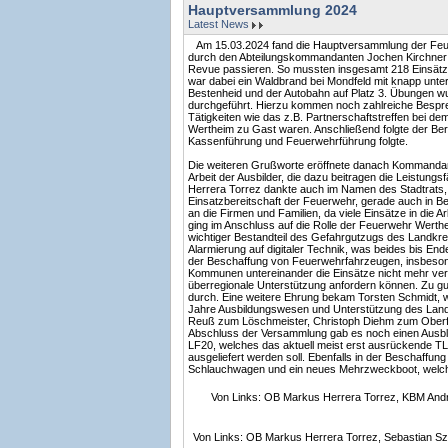
Hauptversammlung 2024
Latest News
Am 15.03.2024 fand die Hauptversammlung der Feue
durch den Abteilungskommandanten Jochen Kirchner l
Revue passieren. So mussten insgesamt 218 Einsätze
war dabei ein Waldbrand bei Mondfeld mit knapp unter
Bestenheid und der Autobahn auf Platz 3. Übungen w
durchgeführt. Hierzu kommen noch zahlreiche Bespr
Tätigkeiten wie das z.B. Partnerschaftstreffen bei 
Wertheim zu Gast waren. Anschließend folgte der Ber
Kassenführung und Feuerwehrführung folgte.
Die weiteren Grußworte eröffnete danach Kommandant T
Arbeit der Ausbilder, die dazu beitragen die Leistun
Herrera Torrez dankte auch im Namen des Stadtrats, 
Einsatzbereitschaft der Feuerwehr, gerade auch in Be
an die Firmen und Familien, da viele Einsätze in die 
ging im Anschluss auf die Rolle der Feuerwehr Werthe
wichtiger Bestandteil des Gefahrgutzugs des Landkre
Alarmierung auf digitaler Technik, was beides bis Ende
der Beschaffung von Feuerwehrfahrzeugen, insbesond
Kommunen untereinander die Einsätze nicht mehr verre
überregionale Unterstützung anfordern können. Zu gu
durch. Eine weitere Ehrung bekam Torsten Schmidt, 
Jahre Ausbildungswesen und Unterstützung des Landk
Reuß zum Löschmeister, Christoph Diehm zum Obe
Abschluss der Versammlung gab es noch einen Ausblic
LF20, welches das aktuell meist erst ausrückende T
ausgeliefert werden soll. Ebenfalls in der Beschaffung
Schlauchwagen und ein neues Mehrzweckboot, welche
Von Links: OB Markus Herrera Torrez, KBM Andr
Von Links: OB Markus Herrera Torrez, Sebastian Sz