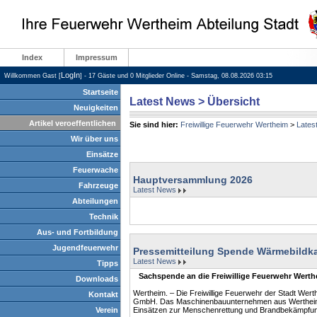
Index
Impressum
LogIn
Willkommen Gast [
] - 17 Gäste und 0 Mitglieder Online - Samstag, 08.08.2026 03:15
Startseite
Latest News > Übersicht
Neuigkeiten
Artikel veroeffentlichen
Sie sind hier:
Freiwillige Feuerwehr Wertheim
>
Lates
Wir über uns
Einsätze
Feuerwache
Hauptversammlung 2026
Fahrzeuge
Latest News
Abteilungen
Technik
Aus- und Fortbildung
Jugendfeuerwehr
Pressemitteilung Spende Wärmebildk
Latest News
Tipps
Sachspende an die Freiwillige Feuerwehr Werthei
Downloads
Wertheim. – Die Freiwillige Feuerwehr der Stadt W
Kontakt
GmbH. Das Maschinenbauunternehmen aus Wertheim h
Verein
Einsätzen zur Menschenrettung und Brandbekämpfung 