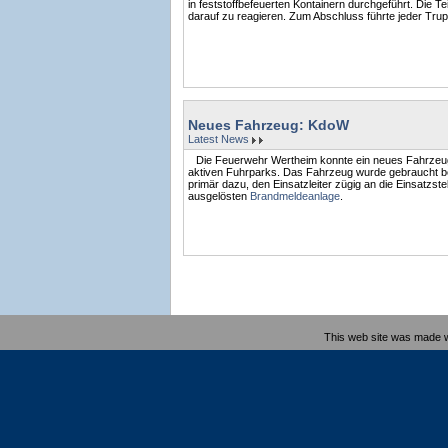
in feststoffbefeuerten Kontainern durchgeführt. Die
darauf zu reagieren. Zum Abschluss führte jeder Trup
Neues Fahrzeug: KdoW
Latest News
Die Feuerwehr Wertheim konnte ein neues Fahrzeug i
aktiven Fuhrparks. Das Fahrzeug wurde gebraucht bes
primär dazu, den Einsatzleiter zügig an die Einsatzst
ausgelösten
Brandmeldeanlage
.
This web site was made 