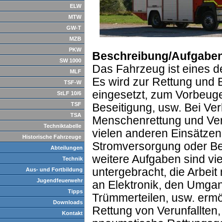
ELW
MTW
GW-T
MZB
PKW
Beschreibung/Aufgaben
SW 1000
Das Fahrzeug ist eines 
MLF
Es wird zur Rettung und
TSF-W
eingesetzt, zum Vorbeug
StLF 10/6
TSF
Beseitigung, usw. Bei Ver
TSA
Menschenrettung und Ver
Techniktabelle
vielen anderen Einsätzen
Historische Fahrzeuge
Stromversorgung oder Bel
Abteilungen
weitere Aufgaben sind vi
Technik
untergebracht, die Arbeit
Aus- und Fortbildung
Jugendfeuerwehr
an Elektronik, den Umgan
Tipps
Trümmerteilen, usw. ermö
Downloads
Rettung von Verunfallten
Kontakt