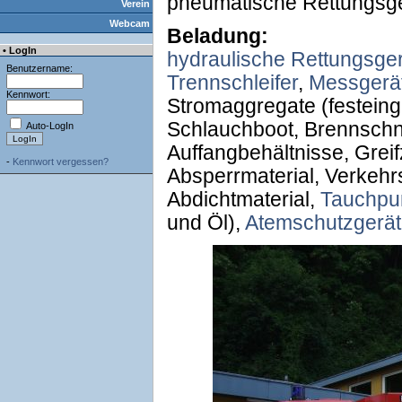
pneumatische Rettungsge
Verein
Webcam
Beladung:
• LogIn
hydraulische Rettungsge
Benutzername:
Trennschleifer
,
Messgerä
Kennwort:
Stromaggregate (festeing
Schlauchboot, Brennschn
Auto-LogIn
Auffangbehältnisse, Greif
-
Kennwort vergessen?
Absperrmaterial, Verkehr
Abdichtmaterial,
Tauchp
und Öl),
Atemschutzgerät