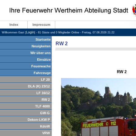
Index
Impressum
LogIn
Willkommen Gast [
] - 61 Gäste und 0 Mitglieder Online - Freitag, 07.08.2026 21:22
Startseite
RW 2
Neuigkeiten
Wir über uns
Einsätze
Feuerwache
RW 2
Fahrzeuge
LF 20
DLA (K) 23/12
LF 16/12
RW 2
TLF 4000
GW-G
Dekon-LKW P
KdoW
VRW