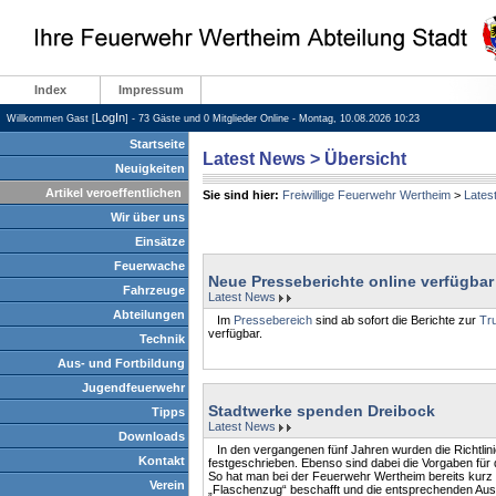
Index
Impressum
LogIn
Willkommen Gast [
] - 73 Gäste und 0 Mitglieder Online - Montag, 10.08.2026 10:23
Startseite
Latest News > Übersicht
Neuigkeiten
Artikel veroeffentlichen
Sie sind hier:
Freiwillige Feuerwehr Wertheim
>
Lates
Wir über uns
Einsätze
Feuerwache
Neue Presseberichte online verfügbar
Fahrzeuge
Latest News
Abteilungen
Im
Pressebereich
sind ab sofort die Berichte zur
Tr
verfügbar.
Technik
Aus- und Fortbildung
Jugendfeuerwehr
Stadtwerke spenden Dreibock
Tipps
Latest News
Downloads
In den vergangenen fünf Jahren wurden die Richtlin
Kontakt
festgeschrieben. Ebenso sind dabei die Vorgaben für 
So hat man bei der Feuerwehr Wertheim bereits kurz
Verein
„Flaschenzug“ beschafft und die entsprechenden Ausbi