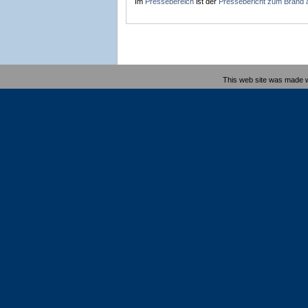
Im
Pressebereich
ist der
Pressebericht zum Brand a
This web site was made 