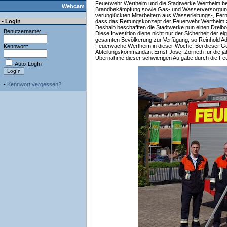
Feuerwehr Wertheim und die Stadtwerke Wertheim ber
Webcam
Brandbekämpfung sowie Gas- und Wasserversorgung
verunglückten Mitarbeitern aus Wasserleitungs-, Fer
• LogIn
dass das Rettungskonzept der Feuerwehr Wertheim zw
Deshalb beschafften die Stadtwerke nun einen Dreib
Benutzername:
Diese Investition diene nicht nur der Sicherheit der 
gesamten Bevölkerung zur Verfügung, so Reinhold Ad
Feuerwache Wertheim in dieser Woche. Bei dieser Ge
Kennwort:
Abteilungskommandant Ernst-Josef Zorneth für die j
Übernahme dieser schwierigen Aufgabe durch die Fe
Auto-LogIn
-
Kennwort vergessen?