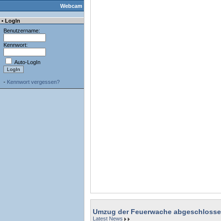
Webcam
• LogIn
Benutzername:
Kennwort:
Auto-LogIn
-
Kennwort vergessen?
Umzug der Feuerwache abgeschloss
Latest News