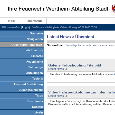
Index
Impressum
LogIn
Willkommen Gast [
] - 18 Gäste und 0 Mitglieder Online - Freitag, 07.08.2026 05:55
Startseite
Latest News > Übersicht
Neuigkeiten
Artikel veroeffentlichen
Sie sind hier:
Freiwillige Feuerwehr Wertheim
>
Lates
Wir über uns
Einsätze
Feuerwache
Galerie Fotoshooting Titelbild
Fahrzeuge
Latest News
Abteilungen
Für das Fotoshooting des neuen Titelbildes ist eine
Technik
Aus- und Fortbildung
Jugendfeuerwehr
Video Fahrzeugkolonne zur Interimsl
Tipps
Latest News
Downloads
Das folgende Video zeigt die Kolonnenfahrt der Fah
Bismarckstraße zur Interimslösung auf den Reinhard
Kontakt
Verein