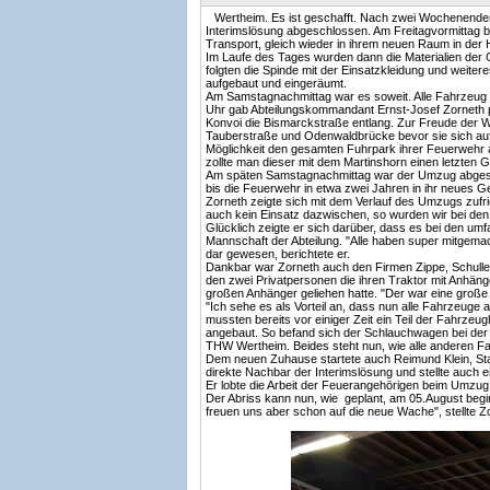
Wertheim. Es ist geschafft. Nach zwei Wochenende
Interimslösung abgeschlossen. Am Freitagvormittag b
Transport, gleich wieder in ihrem neuen Raum in der 
Im Laufe des Tages wurden dann die Materialien der
folgten die Spinde mit der Einsatzkleidung und weiter
aufgebaut und eingeräumt.
Am Samstagnachmittag war es soweit. Alle Fahrzeug d
Uhr gab Abteilungskommandant Ernst-Josef Zorneth pe
Konvoi die Bismarckstraße entlang. Zur Freude der 
Tauberstraße und Odenwaldbrücke bevor sie sich auf
Möglichkeit den gesamten Fuhrpark ihrer Feuerwehr a
zollte man dieser mit dem Martinshorn einen letzten G
Am späten Samstagnachmittag war der Umzug abgesch
bis die Feuerwehr in etwa zwei Jahren in ihr neues 
Zorneth zeigte sich mit dem Verlauf des Umzugs zufr
auch kein Einsatz dazwischen, so wurden wir bei den 
Glücklich zeigte er sich darüber, dass es bei den um
Mannschaft der Abteilung. "Alle haben super mitgema
dar gewesen, berichtete er.
Dankbar war Zorneth auch den Firmen Zippe, Schuller
den zwei Privatpersonen die ihren Traktor mit Anhänge
großen Anhänger geliehen hatte. "Der war eine große H
"Ich sehe es als Vorteil an, dass nun alle Fahrzeuge 
mussten bereits vor einiger Zeit ein Teil der Fahrzeu
angebaut. So befand sich der Schlauchwagen bei der
THW Wertheim. Beides steht nun, wie alle anderen Fah
Dem neuen Zuhause startete auch Reimund Klein, Stad
direkte Nachbar der Interimslösung und stellte auch 
Er lobte die Arbeit der Feuerangehörigen beim Umzug 
Der Abriss kann nun, wie geplant, am 05.August begi
freuen uns aber schon auf die neue Wache", stellte Z