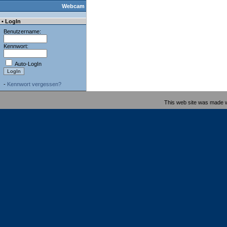
Webcam
• LogIn
Benutzername:
Kennwort:
Auto-LogIn
-
Kennwort vergessen?
This web site was made 