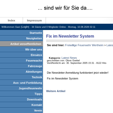
Index
Impressum
LogIn
Willkommen Gast [
] - 34 Gäste und 0 Mitglieder Online - Montag, 10.08.2026 02:11
Startseite
Fix im Newsletter System
Neuigkeiten
Artikel veroeffentlichen
Sie sind hier:
Freiwillige Feuerwehr Wertheim
>
Late
Wir über uns
Einsätze
Latest News
Kategorie:
Feuerwache
geschrieben von: Oliver Goebel
Veröffentlicht am: 30. September 2005 15:31 - 8122 Hits
Fahrzeuge
Abteilungen
Die Newsletter Anmeldung funktioniert jetzt wieder!
Technik
Fix im Newsletter System
Aus- und Fortbildung
Jugendfeuerwehr
Weitere Artikel
Tipps
Downloads
Kontakt
Verein