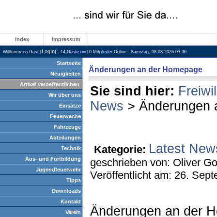
Index
Impressum
LogIn
Willkommen Gast [
] - 14 Gäste und 0 Mitglieder Online - Samstag, 08.08.2026 03:30
Startseite
Änderungen an der Homepage
Neuigkeiten
Artikel veroeffentlichen
Sie sind hier:
Freiwi
Wir über uns
News
> Änderungen a
Einsätze
Feuerwache
Fahrzeuge
Abteilungen
Latest New
Kategorie:
Technik
Aus- und Fortbildung
geschrieben von: Oliver G
Jugendfeuerwehr
Veröffentlicht am: 26. Sep
Tipps
Downloads
Kontakt
Änderungen an der H
Verein