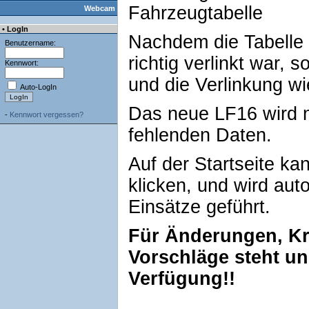
Fahrzeugtabelle
Webcam
• LogIn
Nachdem die Tabelle 
Benutzername:
richtig verlinkt war, 
Kennwort:
und die Verlinkung w
Auto-LogIn
Das neue LF16 wird n
-
Kennwort vergessen?
fehlenden Daten.
Auf der Startseite ka
klicken, und wird aut
Einsätze geführt.
Für Änderungen, Kr
Vorschläge steht u
Verfügung!!