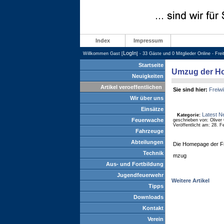
Index
Impressum
LogIn
Willkommen Gast [
] - 33 Gäste und 0 Mitglieder Online - Fre
Startseite
Umzug der H
Neuigkeiten
Artikel veroeffentlichen
Sie sind hier:
Freiwi
Wir über uns
Einsätze
Latest N
Kategorie:
Feuerwache
geschrieben von: Oliver
Veröffentlicht am: 28. F
Fahrzeuge
Abteilungen
Die Homepage der Fre
Technik
mzug
Aus- und Fortbildung
Jugendfeuerwehr
Weitere Artikel
Tipps
Downloads
Kontakt
Verein