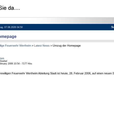
S
itag, 07.08.2026 04:50
omepage
llige Feuerwehr Wertheim
>
Latest News
> Umzug der Homepage
ews
 Goebel
ebruary 2006 10:54 - 7177 Hits
willigen Feuerwehr Wertheim Abteilung Stadt ist heute, 28. Februar 2006, auf einen neuen