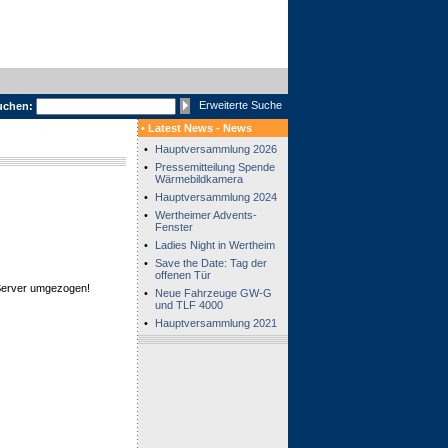
Erweiterte Suche
uchen:
• Latest News - News
•
Hauptversammlung 2026
•
Pressemitteilung Spende
Wärmebildkamera
•
Hauptversammlung 2024
•
Wertheimer Advents-
Fenster
•
Ladies Night in Wertheim
•
Save the Date: Tag der
offenen Tür
 Server umgezogen!
•
Neue Fahrzeuge GW-G
und TLF 4000
•
Hauptversammlung 2021