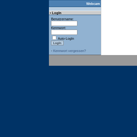
Webcam
• LogIn
Benutzername:
Kennwort:
Auto-LogIn
-
Kennwort vergessen?