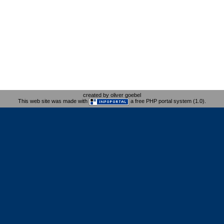
created by oliver goebel
This web site was made with
a free PHP portal system (1.0).