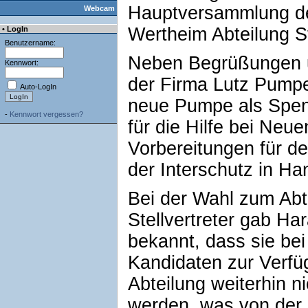
Hauptversammlung der
Webcam
Wertheim Abteilung St
• LogIn
Benutzername:
Neben Begrüßungen u
Kennwort:
der Firma Lutz Pump
Auto-LogIn
neue Pumpe als Spen
-
Kennwort vergessen?
für die Hilfe bei Neu
Vorbereitungen für d
der Interschutz in H
Bei der Wahl zum Ab
Stellvertreter gab H
bekannt, dass sie bei
Kandidaten zur Verfü
Abteilung weiterhin n
werden, was von der 