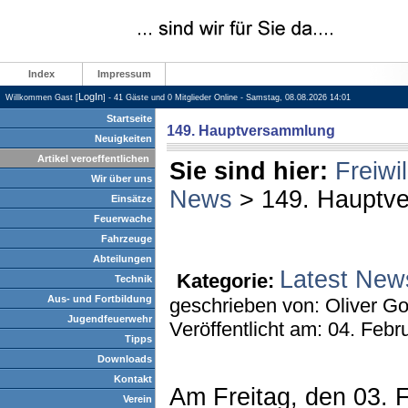
Index
Impressum
LogIn
Willkommen Gast [
] - 41 Gäste und 0 Mitglieder Online - Samstag, 08.08.2026 14:01
Startseite
149. Hauptversammlung
Neuigkeiten
Artikel veroeffentlichen
Sie sind hier:
Freiwi
Wir über uns
News
> 149. Hauptv
Einsätze
Feuerwache
Fahrzeuge
Abteilungen
Latest New
Kategorie:
Technik
Aus- und Fortbildung
geschrieben von: Oliver G
Jugendfeuerwehr
Veröffentlicht am: 04. Febr
Tipps
Downloads
Kontakt
Am Freitag, den 03. 
Verein