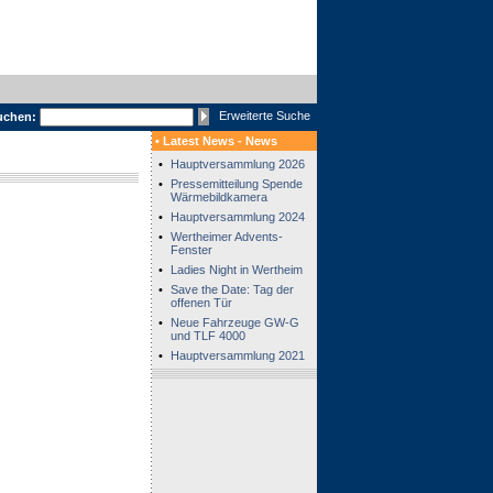
Erweiterte Suche
uchen:
• Latest News - News
•
Hauptversammlung 2026
•
Pressemitteilung Spende
Wärmebildkamera
•
Hauptversammlung 2024
•
Wertheimer Advents-
Fenster
•
Ladies Night in Wertheim
•
Save the Date: Tag der
offenen Tür
•
Neue Fahrzeuge GW-G
und TLF 4000
•
Hauptversammlung 2021