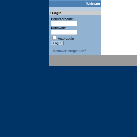
Webcam
• LogIn
Benutzername:
Kennwort:
Auto-LogIn
-
Kennwort vergessen?