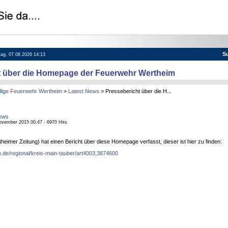
S
itag, 07.08.2026 14:13
t über die Homepage der Feuerwehr Wertheim
llige Feuerwehr Wertheim
>
Latest News
> Pressebericht über die H...
ews
November 2015 00:47 - 6970 Hits
eimer Zeitung) hat einen Bericht über diese Homepage verfasst, dieser ist hier zu finden:
.de/regional/kreis-main-tauber/art4003,3874600