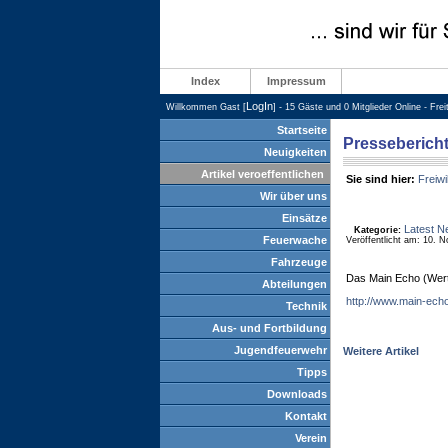
Index
Impressum
LogIn
Willkommen Gast [
] - 15 Gäste und 0 Mitglieder Online - Fre
Startseite
Presseberich
Neuigkeiten
Artikel veroeffentlichen
Sie sind hier:
Freiwi
Wir über uns
Einsätze
Latest N
Kategorie:
Feuerwache
Veröffentlicht am: 10. 
Fahrzeuge
Das Main Echo (Werth
Abteilungen
http://www.main-echo
Technik
Aus- und Fortbildung
Jugendfeuerwehr
Weitere Artikel
Tipps
Downloads
Kontakt
Verein