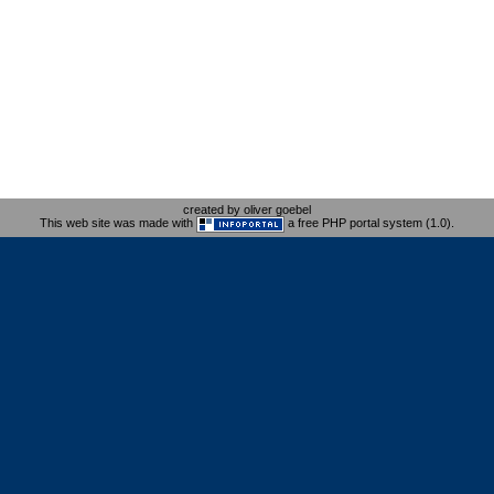
created by oliver goebel
This web site was made with
a free PHP portal system (1.0).