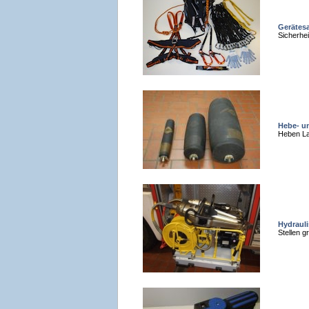
Gerätes
Sicherhei
Hebe- u
Heben La
Hydraul
Stellen g