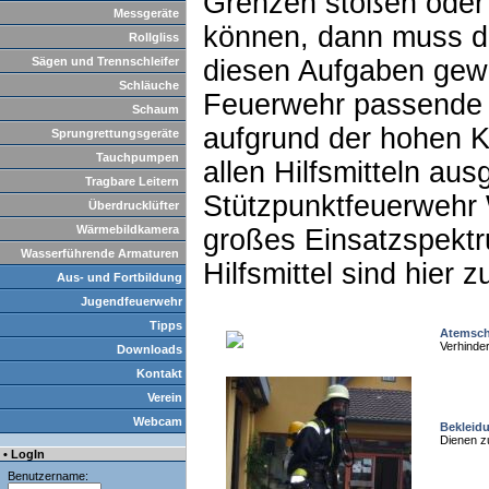
Grenzen stoßen oder 
Messgeräte
können, dann muss d
Rollgliss
Sägen und Trennschleifer
diesen Aufgaben gewa
Schläuche
Feuerwehr passende t
Schaum
aufgrund der hohen K
Sprungrettungsgeräte
Tauchpumpen
allen Hilfsmitteln aus
Tragbare Leitern
Stützpunktfeuerwehr 
Überdrucklüfter
Wärmebildkamera
großes Einsatzspektr
Wasserführende Armaturen
Hilfsmittel sind hier z
Aus- und Fortbildung
Jugendfeuerwehr
Tipps
Atemsch
Verhinde
Downloads
Kontakt
Verein
Webcam
Bekleid
Dienen z
• LogIn
Benutzername: