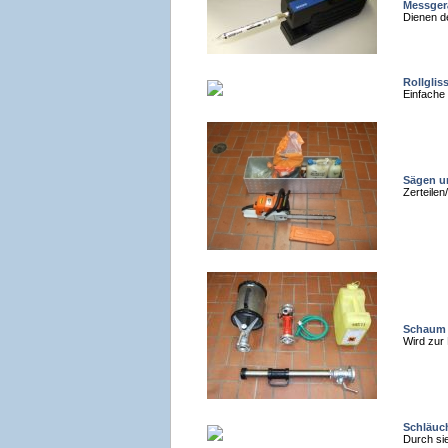
Messger
Dienen d
Rollglis
Einfache
Sägen un
Zerteilen
Schaum
Wird zur
Schläuc
Durch si