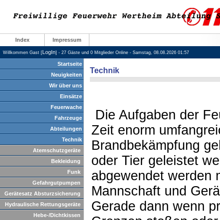
Index
Impressum
LogIn
Willkommen Gast [
] - 27 Gäste und 0 Mitglieder Online - Samstag, 08.08.2026 01:57
Startseite
Technik
Neuigkeiten
Wir über uns
Einsätze
Feuerwache
Die Aufgaben der Fe
Fahrzeuge
Zeit enorm umfangrei
Abteilungen
Technik
Brandbekämpfung geht
Atemschutzgeräte
oder Tier geleistet 
Bekleidung
abgewendet werden m
Funk
Gefahrgutpumpen
Mannschaft und Gerät 
Gerätesatz Absturzsicherung
Gerade dann wenn priv
Hydraulische Rettungsgeräte
Hebe-/Dichtkissen