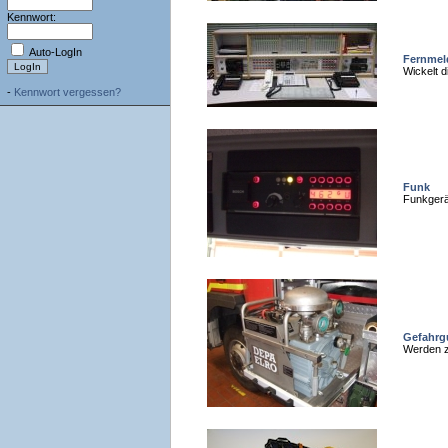
Kennwort:
Auto-LogIn
Fernmel
Wickelt d
-
Kennwort vergessen?
Funk
Funkgerä
Gefahr
Werden z