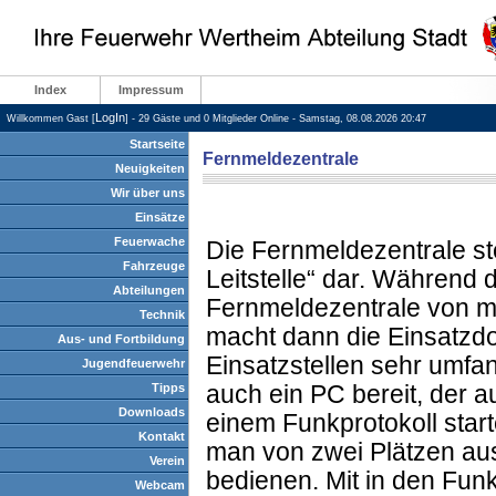
Index
Impressum
LogIn
Willkommen Gast [
] - 29 Gäste und 0 Mitglieder Online - Samstag, 08.08.2026 20:47
Startseite
Fernmeldezentrale
Neuigkeiten
Wir über uns
Einsätze
Feuerwache
Die Fernmeldezentrale ste
Fahrzeuge
Leitstelle“ dar. Während 
Abteilungen
Fernmeldezentrale von mi
Technik
macht dann die Einsatzd
Aus- und Fortbildung
Einsatzstellen sehr umfa
Jugendfeuerwehr
Tipps
auch ein PC bereit, der a
Downloads
einem Funkprotokoll start
Kontakt
man von zwei Plätzen au
Verein
bedienen. Mit in den Funk
Webcam