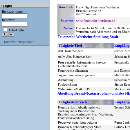
• LogIn
Anschrift:
Freiwillige Feuerwehr Wertheim
Bismarckstrasse 33
Benutzername:
97877 Wertheim
Kennwort:
Internet:
www.feuerwehr-wertheim.de
Zeiten:
Die Wache ist Mo.-Do. von 7-16 Uhr sow
Auto-LogIn
Weiterhin nach Absprache und zu Übung
Feuerwehr Wertheim Abteilung Stadt
-
Kennwort vergessen?
Tätigkeit/Titel
Empfäng
Abt.-Kommandant
Jochen Kir
stellv. Abt.-Kommandant
Sebastian S
Pressestelle,
Informations-Service,
Pressestelle
Oeffentlichkeitsarbeit
Feuerwache allgemein
alle Kamer
Jugendfeuerwehr allgemein
Marcel Re
Ausbildung
Sebastian S
Funkwerkstatt
Simon Ruet
Webmaster, eMail, EDV
Markus Fri
Abteilung Brand-/Katastrophen- und Bevölk
Tätigkeitsbereich
Empfäng
Kommandant, Abteilungsleiter,
Torsten Sc
Vorbeugender Brandschutz,
Brandschutzbeauftragter Stadt Wertheim,
Feuerwehrsachbearbeitung
Feuerwehrsachbearbeitung
Petra Jan
Brandschutzbeauftragter Stadt
Patrick Gr