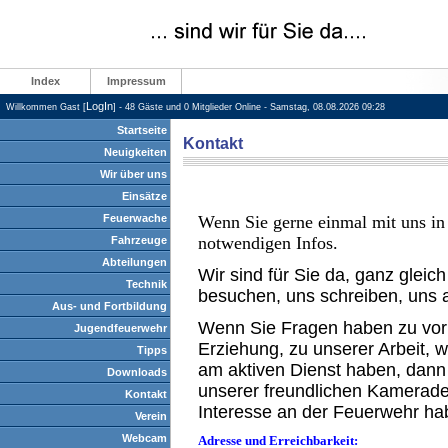
Index
Impressum
LogIn
Willkommen Gast [
] - 48 Gäste und 0 Mitglieder Online - Samstag, 08.08.2026 09:28
Startseite
Kontakt
Neuigkeiten
Wir über uns
Einsätze
Feuerwache
Wenn Sie gerne einmal mit uns in 
notwendigen Infos.
Fahrzeuge
Abteilungen
Wir sind für Sie da, ganz glei
Technik
besuchen, uns schreiben, uns a
Aus- und Fortbildung
Wenn Sie Fragen haben zu vo
Jugendfeuerwehr
Erziehung, zu unserer Arbeit, 
Tipps
am aktiven Dienst haben, dann 
Downloads
unserer freundlichen Kameraden
Kontakt
Interesse an der Feuerwehr habe
Verein
Webcam
Adresse und Erreichbarkeit: