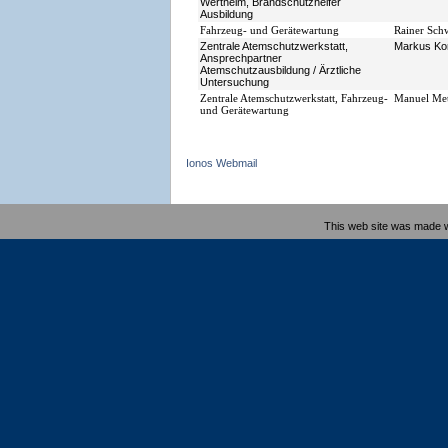
Wertheim, Brandschutzhelfer
Ausbildung
Fahrzeug- und Gerätewartung
Rainer Sch
Zentrale Atemschutzwerkstatt,
Markus Ko
Ansprechpartner
Atemschutzausbildung / Ärztliche
Untersuchung
Zentrale Atemschutzwerkstatt, Fahrzeug-
Manuel Me
und Gerätewartung
Ionos Webmail
This web site was made 