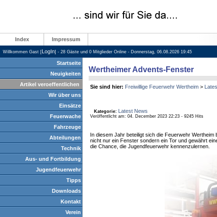
Index
Impressum
LogIn
Willkommen Gast [
] - 28 Gäste und 0 Mitglieder Online - Donnerstag, 06.08.2026 19:45
Startseite
Wertheimer Advents-Fenster
Neuigkeiten
Artikel veroeffentlichen
Sie sind hier:
Freiwillige Feuerwehr Wertheim
>
Late
Wir über uns
Einsätze
Latest News
Kategorie:
Feuerwache
Veröffentlicht am: 04. December 2023 22:23 - 9245 Hits
Fahrzeuge
In diesem Jahr beteiligt sich die Feuerwehr Wertheim 
Abteilungen
nicht nur ein Fenster sondern ein Tor und gewährt ein
die Chance, die Jugendfeuerwehr kennenzulernen.
Technik
Aus- und Fortbildung
Jugendfeuerwehr
Tipps
Downloads
Kontakt
Verein