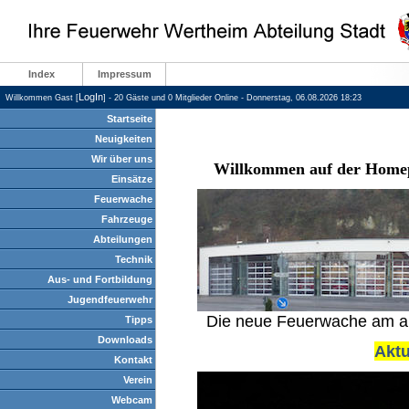
Index
Impressum
LogIn
Willkommen Gast [
] - 20 Gäste und 0 Mitglieder Online - Donnerstag, 06.08.2026 18:23
Startseite
Neuigkeiten
Wir über uns
Willkommen auf der Homep
Einsätze
Feuerwache
Fahrzeuge
Abteilungen
Technik
Aus- und Fortbildung
Jugendfeuerwehr
Die neue Feuerwache am alte
Tipps
Downloads
Aktu
Kontakt
Verein
Webcam