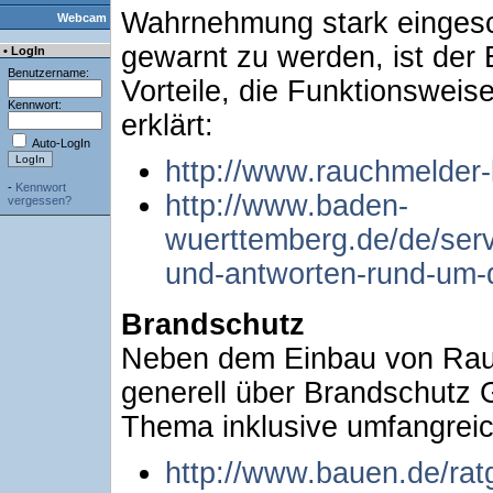
Wahrnehmung stark eingeschr
Webcam
gewarnt zu werden, ist der
• LogIn
Benutzername:
Vorteile, die Funktionswei
Kennwort:
erklärt:
Auto-LogIn
http://www.rauchmelder-
-
Kennwort
http://www.baden-
vergessen?
wuerttemberg.de/de/serv
und-antworten-rund-um-
Brandschutz
Neben dem Einbau von Rau
generell über Brandschutz 
Thema inklusive umfangreic
http://www.bauen.de/ra