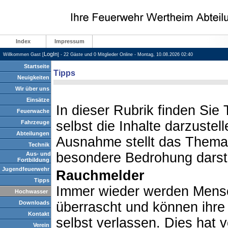
Index
Impressum
LogIn
Willkommen Gast [
] - 22 Gäste und 0 Mitglieder Online - Montag, 10.08.2026 02:40
Startseite
Tipps
Neuigkeiten
Wir über uns
Einsätze
In dieser Rubrik finden Sie 
Feuerwache
selbst die Inhalte darzuste
Fahrzeuge
Abteilungen
Ausnahme stellt das Them
Technik
besondere Bedrohung darste
Aus- und
Fortbildung
Jugendfeuerwehr
Rauchmelder
Tipps
Immer wieder werden Mens
Hochwasser
Downloads
überrascht und können ihre
Kontakt
selbst verlassen. Dies hat 
Verein