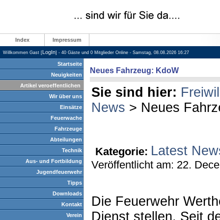
Index
Impressum
LogIn
Willkommen Gast [
] - 40 Gäste und 0 Mitglieder Online - Samstag, 08.08.2026 16:27
Startseite
Neues Fahrzeug: KdoW
Neuigkeiten
Artikel veroeffentlichen
Sie sind hier:
Freiwi
Wir über uns
News
> Neues Fahrz
Einsätze
Feuerwache
Fahrzeuge
Abteilungen
Latest New
Kategorie:
Technik
Aus- und Fortbildung
Veröffentlicht am: 22. Dec
Jugendfeuerwehr
Tipps
Downloads
Die Feuerwehr Werth
Kontakt
Dienst stellen. Seit d
Verein