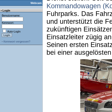
Webcam
Kommandowagen (K
• LogIn
Fuhrparks. Das Fahrz
Benutzername:
und unterstützt die 
Kennwort:
zukünftigen Einsätzen
Auto-LogIn
Einsatzleiter zügig an
-
Kennwort vergessen?
Seinen ersten Einsat
bei einer ausgelöste