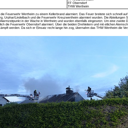
FF Oberndorf
THW Wertheim
ie Feuerwehr Wertheim zu einem Kellerbrand alarmiert. Das Feuer breitete sich schnell au
erg, Urphar/Lindelbach und die Feuerwehr Kreuzwertheim alarmiert wurden. Die Abteilungen
armzeitpunkt in der Wache in Wertheim und wurden ebenfalls eingesetzt. Um eine zweite Dr
ich die Feuerwehr Oberndorf alarmiert. Über die beiden Drehleitern und mit etlichen Atemsc
kämpft werden. Da sich er Einsatz recht lange hin zog, übernahm das THW Wertheim die Verp