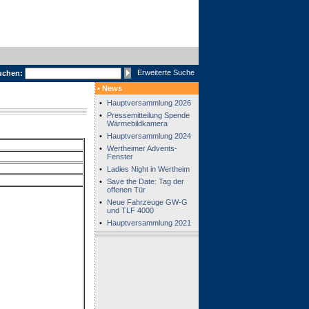
Erweiterte Suche
uchen:
• News
•
Hauptversammlung 2026
•
Pressemitteilung Spende
Wärmebildkamera
•
Hauptversammlung 2024
•
Wertheimer Advents-
Fenster
•
Ladies Night in Wertheim
•
Save the Date: Tag der
offenen Tür
•
Neue Fahrzeuge GW-G
und TLF 4000
•
Hauptversammlung 2021