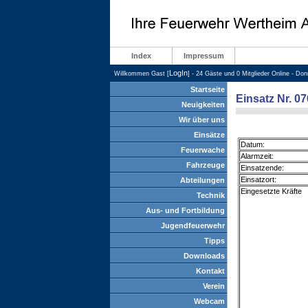
Index
Impressum
LogIn
Willkommen Gast [
] - 24 Gäste und 0 Mitglieder Online - Do
Startseite
Einsatz Nr. 0
Neuigkeiten
Wir über uns
Einsätze
Datum:
Feuerwache
Alarmzeit:
Fahrzeuge
Einsatzende:
Einsatzort:
Abteilungen
Eingesetzte Kräfte
Technik
Aus- und Fortbildung
Jugendfeuerwehr
Tipps
Downloads
Kontakt
Verein
Webcam