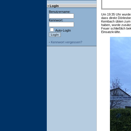
• LogIn
Benutzername:
Um 19:35 Uhr wurde d
dass direkt Dörlesb
Kennwort:
Kembach übten zum Al
haben, wurde zusätzl
Feuer schließlich be
Auto-LogIn
Einsatzkräfte.
-
Kennwort vergessen?