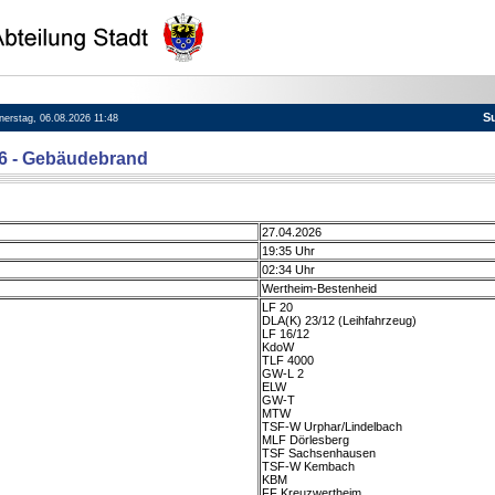
S
nnerstag, 06.08.2026 11:48
76 - Gebäudebrand
27.04.2026
19:35 Uhr
02:34 Uhr
Wertheim-Bestenheid
LF 20
DLA(K) 23/12 (Leihfahrzeug)
LF 16/12
KdoW
TLF 4000
GW-L 2
ELW
GW-T
MTW
TSF-W Urphar/Lindelbach
MLF Dörlesberg
TSF Sachsenhausen
TSF-W Kembach
KBM
FF Kreuzwertheim