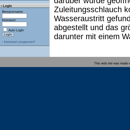
darüber wurde geöffn
• LogIn
Zuleitungsschlauch k
Benutzername:
Wasseraustritt gefu
Kennwort:
abgestellt und das g
Auto-LogIn
darunter mit einem W
-
Kennwort vergessen?
This web site was made 