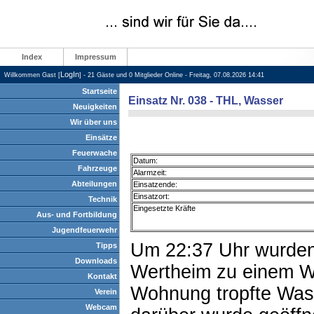
Index
Impressum
LogIn
Willkommen Gast [
] - 21 Gäste und 0 Mitglieder Online - Freitag, 07.08.2026 14:41
Startseite
Einsatz Nr. 038 - THL, Wasser
Neuigkeiten
Wir über uns
Einsätze
Feuerwache
Datum:
Fahrzeuge
Alarmzeit:
Abteilungen
Einsatzende:
Einsatzort:
Technik
Eingesetzte Kräfte
Aus- und Fortbildung
Jugendfeuerwehr
Um 22:37 Uhr wurden
Tipps
Downloads
Wertheim zu einem Wa
Kontakt
Wohnung tropfte Was
Verein
Webcam