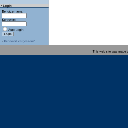
• LogIn
Benutzername:
Kennwort:
Auto-LogIn
-
Kennwort vergessen?
This web site was made 