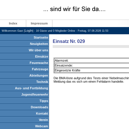
Index
Impressum
LogIn
Willkommen Gast [
] - 16 Gäste und 0 Mitglieder Online - Freitag, 07.08.2026 11:53
Startseite
Einsatz Nr. 029
Neuigkeiten
Wir über uns
Einsätze
Alarmzeit:
Feuerwache
Einsatzende:
Fahrzeuge
Eingesetzte Kräfte
Abteilungen
Die BMA löste aufgrund des Tests einer Nebelmaschin
Meldung das es sich um einen Fehlalarm handelte.
Technik
Aus- und Fortbildung
Jugendfeuerwehr
Tipps
Downloads
Kontakt
Verein
Webcam