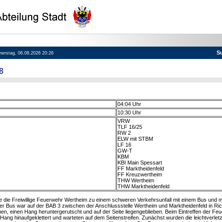
S
nnerstag, 06.08.2026 20:26
8
04:04 Uhr
10:30 Uhr
VRW
TLF 16/25
RW 2
ELW mit STBM
LF 16
GW-T
KBM
KBI Main Spessart
FF Marktheidenfeld
FF Kreuzwertheim
THW Wertheim
THW Marktheidenfeld
 die Freiwillige Feuerwehr Wertheim zu einem schweren Verkehrsunfall mit einem Bus und
r Bus war auf der BAB 3 zwischen der Anschlussstelle Wertheim und Marktheidenfeld in Ric
 einen Hang heruntergerutscht und auf der Seite liegengeblieben. Beim Eintreffen der Feu
Hang hinaufgeklettert und warteten auf dem Seitenstreifen. Zunächst wurden die leichtverlet