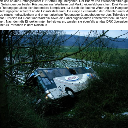
hrt und an den Rettungsdienst zur Betreuung übergeben. Der Bus wurde zwischenzeitlich ge
Seilwinden der beiden Rüstwagen aus Wertheim und Marktheidenfeld gesichert. Drei Person
 Rettung gestaltete sich besonders kompliziert, da durch die feuchte Witterung der Hang se
ttungsgerät schlecht an die Einsatzstelle kam. Da einige Extremitäten der Patienten unter
us mittels hydraulischem und pneumatischem Rettungsgerät angehoben werden. Teilweise
das Erdreich mit Geäst und Wurzeln sowie die Fahrzeugeinbauten entfernt werden um eine
en. Nachdem die Eingeklemmten befreit waren, wurden sie ebenfalls an das DRK übergebe
unkt 44 Personen in dem Reisebus.