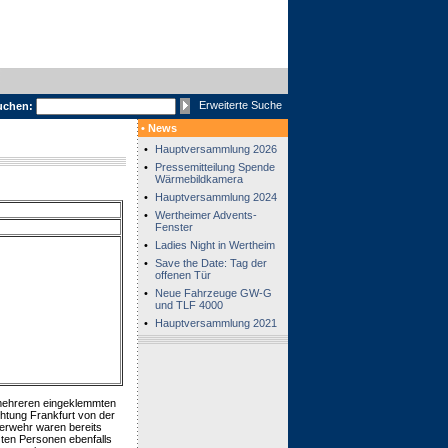
Erweiterte Suche
uchen:
• News
•
Hauptversammlung 2026
•
Pressemitteilung Spende
Wärmebildkamera
•
Hauptversammlung 2024
•
Wertheimer Advents-
Fenster
•
Ladies Night in Wertheim
•
Save the Date: Tag der
offenen Tür
•
Neue Fahrzeuge GW-G
und TLF 4000
•
Hauptversammlung 2021
 mehreren eingeklemmten
htung Frankfurt von der
erwehr waren bereits
zten Personen ebenfalls