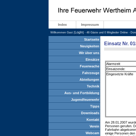
Index
Impressum
LogIn
Willkommen Gast [
] - 46 Gäste und 0 Mitglieder Online - Do
Startseite
Einsatz Nr. 01
Neuigkeiten
Wir über uns
Einsätze
Alarmzeit:
Feuerwache
Einsatzende:
Fahrzeuge
Eingesetzte Kräfte
Abteilungen
Technik
Aus- und Fortbildung
Jugendfeuerwehr
Tipps
Downloads
Kontakt
Am 28.01.2007 wurde
Personen gerufen. De
Verein
Fahrbahn abgekommen,
Webcam
einige Personen den 