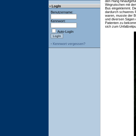
den Hang hinaufgefü
Wegrutschen mit den 
• LogIn
Bus eingeklemmt. Die
dardurch schweres Re
Benutzername:
waren, musste der B
und diversen Sägen 
Kennwort:
Patienten zu bekomm
sich zum Unfallzeitp
Auto-LogIn
-
Kennwort vergessen?