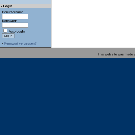
• LogIn
Benutzername:
Kennwort:
Auto-LogIn
-
Kennwort vergessen?
This web site was made 