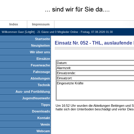
Index
Impressum
LogIn
Willkommen Gast [
] - 21 Gäste und 0 Mitglieder Online - Freitag, 07.08.2026 01:30
Startseite
Einsatz Nr. 052 - THL, auslaufende 
Neuigkeiten
Wir über uns
Einsätze
Datum:
Feuerwache
Alarmzeit:
Fahrzeuge
Einsatzende:
Einsatzort:
Abteilungen
Eingesetzte Kräfte
Technik
Aus- und Fortbildung
Jugendfeuerwehr
Tipps
Um 16:52 Uhr wurden die Abteilungen Bettingen und St
hatte sich den Unterboden beschädigt und verlor Di
Downloads
Kontakt
Verein
Webcam