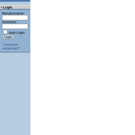
• LogIn
Benutzername:
Kennwort:
Auto-LogIn
-
Kennwort
vergessen?