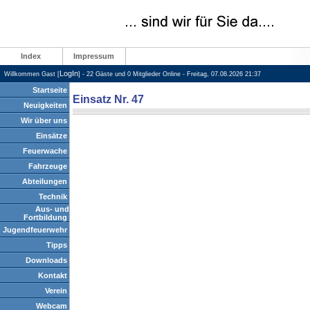
Index
Impressum
LogIn
Willkommen Gast [
] - 22 Gäste und 0 Mitglieder Online - Freitag, 07.08.2026 21:37
Startseite
Einsatz Nr. 47
Neuigkeiten
Wir über uns
Einsätze
Feuerwache
Fahrzeuge
Abteilungen
Technik
Aus- und
Fortbildung
Jugendfeuerwehr
Tipps
Downloads
Kontakt
Verein
Webcam