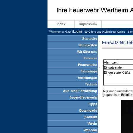
Index
Impressum
LogIn
Willkommen Gast [
] - 15 Gäste und 0 Mitglieder Online - Sa
Startseite
Einsatz Nr. 04
Neuigkeiten
Wir über uns
Einsätze
Alarmzeit:
Feuerwache
Einsatzende:
Fahrzeuge
Eingesetzte Kräfte
Abteilungen
Technik
Aus- und Fortbildung
Aus noch ungeklärte
gegen einen Brückenp
Jugendfeuerwehr
Tipps
Downloads
Kontakt
Verein
Webcam