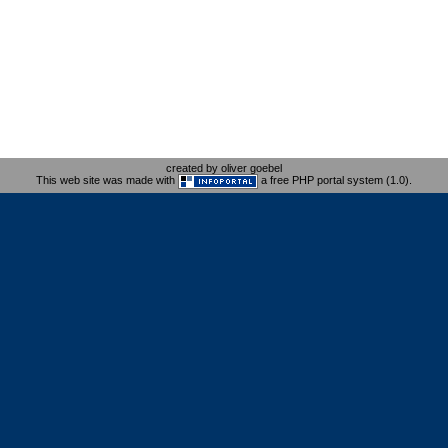
created by oliver goebel
This web site was made with
a free PHP portal system (1.0).