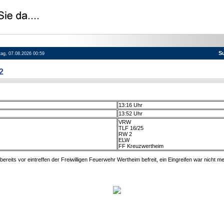
S
itag, 07.08.2026 00:59
2
13:16 Uhr
13:52 Uhr
VRW
TLF 16/25
RW 2
ELW
FF Kreuzwertheim
reits vor eintreffen der Freiwilligen Feuerwehr Wertheim befreit, ein Eingreifen war nicht meh