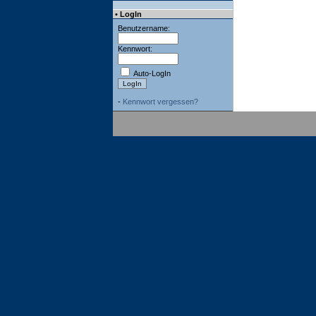
• LogIn
Benutzername:
Kennwort:
Auto-LogIn
-
Kennwort vergessen?