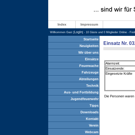
Index
Impressum
LogIn
Willkommen Gast [
] - 10 Gäste und 0 Mitglieder Online - Fre
Startseite
Einsatz Nr. 03
Neuigkeiten
Wir über uns
Einsätze
Alarmzeit:
Feuerwache
Einsatzende:
Fahrzeuge
Eingesetzte Kräfte
Abteilungen
Technik
Aus- und Fortbildung
Die Personen waren be
Jugendfeuerwehr
Tipps
Downloads
Kontakt
Verein
Webcam