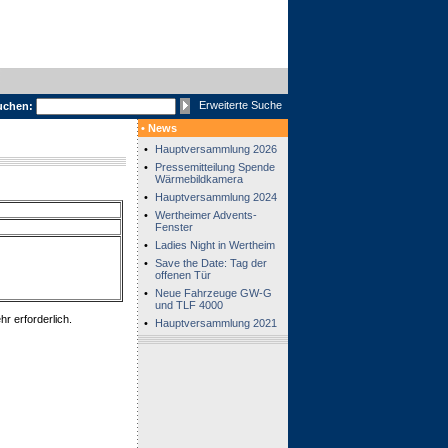
Erweiterte Suche
uchen:
• News
•
Hauptversammlung 2026
•
Pressemitteilung Spende
Wärmebildkamera
•
Hauptversammlung 2024
•
Wertheimer Advents-
Fenster
•
Ladies Night in Wertheim
•
Save the Date: Tag der
offenen Tür
•
Neue Fahrzeuge GW-G
und TLF 4000
r erforderlich.
•
Hauptversammlung 2021