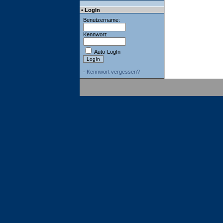
• LogIn
Benutzername:
Kennwort:
Auto-LogIn
-
Kennwort vergessen?