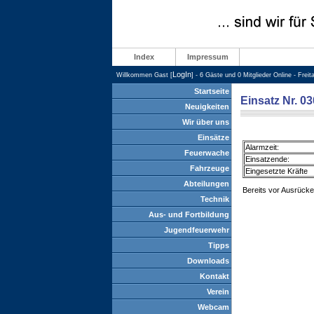
Index
Impressum
LogIn
Willkommen Gast [
] - 6 Gäste und 0 Mitglieder Online - Frei
Startseite
Einsatz Nr. 03
Neuigkeiten
Wir über uns
Einsätze
Alarmzeit:
Feuerwache
Einsatzende:
Fahrzeuge
Eingesetzte Kräfte
Abteilungen
Bereits vor Ausrücke
Technik
Aus- und Fortbildung
Jugendfeuerwehr
Tipps
Downloads
Kontakt
Verein
Webcam