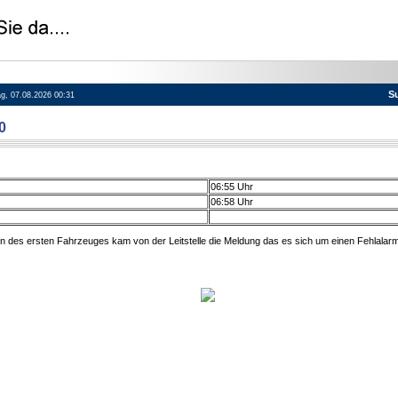
S
tag, 07.08.2026 00:31
0
06:55 Uhr
06:58 Uhr
n des ersten Fahrzeuges kam von der Leitstelle die Meldung das es sich um einen Fehlalarm