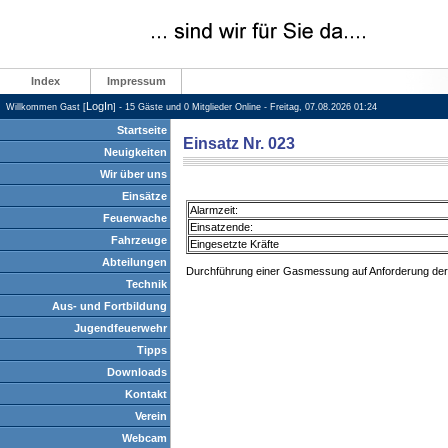
Index
Impressum
LogIn
Willkommen Gast [
] - 15 Gäste und 0 Mitglieder Online - Freitag, 07.08.2026 01:24
Startseite
Einsatz Nr. 023
Neuigkeiten
Wir über uns
Einsätze
Alarmzeit:
Feuerwache
Einsatzende:
Fahrzeuge
Eingesetzte Kräfte
Abteilungen
Durchführung einer Gasmessung auf Anforderung der 
Technik
Aus- und Fortbildung
Jugendfeuerwehr
Tipps
Downloads
Kontakt
Verein
Webcam